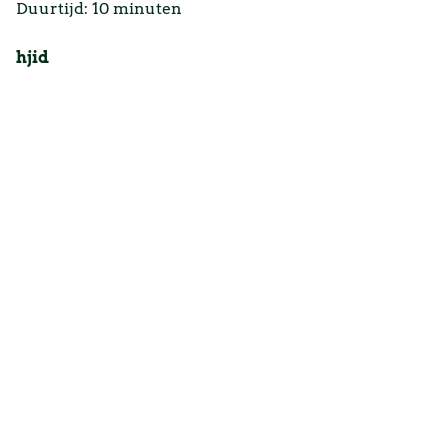
Duurtijd: 10 minuten
hjid
Doel: Gebruikt om statistische
gegevens te genereren via een
specifieke ID over hoe de bezoeker
de website gebruikt
Duurtijd: 1 jaar
utma
Doel: Gebruikt om statistische
gegevens te genereren wanneer een
bezoeker zijn eerste en zijn laatste
bezoek plaatsvond